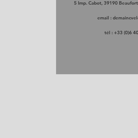
5 Imp. Cabot, 39190 Beaufort
email :
demaincvel
tél : +33 (0)6 4